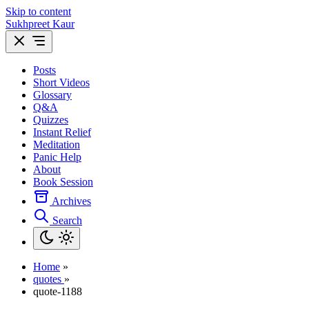
Skip to content
Sukhpreet Kaur
Posts
Short Videos
Glossary
Q&A
Quizzes
Instant Relief
Meditation
Panic Help
About
Book Session
Archives
Search
Home
»
quotes
»
quote-1188