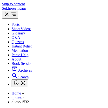
Skip to content
Sukhpreet Kaur
Posts
Short Videos
Glossary
Q&A
Quizzes
Instant Relief
Meditation
Panic Help
About
Book Session
Archives
Search
Home
»
quotes
»
quote-1532