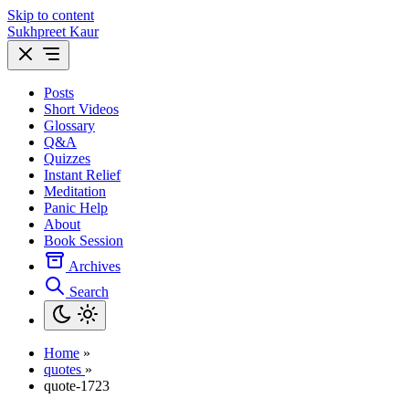
Skip to content
Sukhpreet Kaur
Posts
Short Videos
Glossary
Q&A
Quizzes
Instant Relief
Meditation
Panic Help
About
Book Session
Archives
Search
Home
»
quotes
»
quote-1723